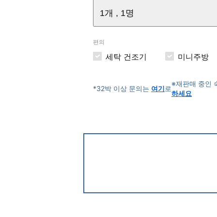
1개 , 1명
편의
세탁 건조기
미니주방
※재판매 중인
*32박 이상 문의는
여기
로
하세요