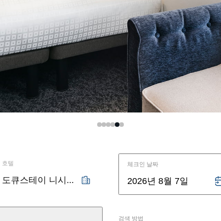
이 스이도바시
이 니혼바시
이 몬젠나카쵸
호텔
체크인 날짜
도큐스테이 니시신주쿠
2026년 8월 7일
검색 방법