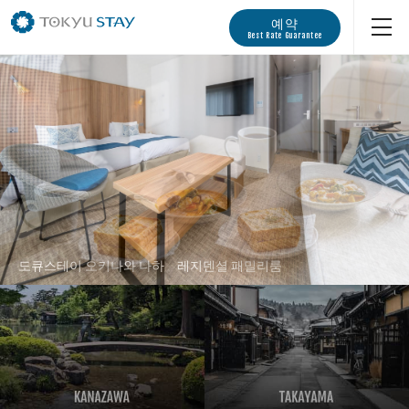
예약
Best Rate Guarantee
도큐스테이 시부야 신미나미구치 디럭스 트윈
도큐스테이 오키나와 나하 레지덴셜 패밀리룸