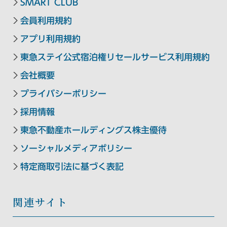
SMART CLUB
東急ステイ京都三条烏丸
HANARE by Tokyu Stay
会員利用規約
（2025年9月29日リニューアル）
アプリ利用規約
東急ステイ公式宿泊権リセールサービス利用規約
会社概要
中四国エリア
プライバシーポリシー
東急ステイメルキュール広島
採用情報
【外部リンク】
（2026年5月オープン）
東急不動産ホールディングス株主優待
ソーシャルメディアポリシー
Hotel information
特定商取引法に基づく表記
東急ステイメルキュール広島の
SMART CLUB予約はこちら
関連サイト