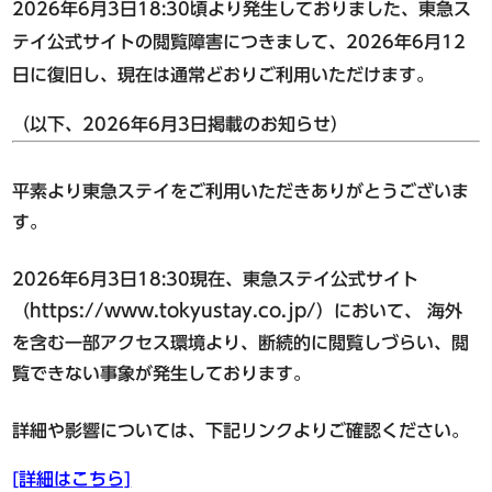
東急ステイ渋谷 恵比寿
2026年6月3日18:30頃より発生しておりました、東急ス
（2026年3月17日オープン）
テイ公式サイトの閲覧障害につきまして、2026年6月12
東急ステイ青山プレミア
日に復旧し、現在は通常どおりご利用いただけます。
新規会員登録
ログイン
東急ステイ目黒・祐天寺
（以下、2026年6月3日掲載のお知らせ）
東急ステイ用賀
ホテル予約なら
平素より東急ステイをご利用いただきありがとうございま
『東急ステイ公式アプリ』
新宿・四谷・池袋エリア
す。
QRチェックイン！STAY SKIP
東急ステイ新宿イーストサイド
簡単！予約・決済
2026年6月3日18:30現在、東急ステイ公式サイト
東急ステイ新宿
https://www.tokyustay.co.jp/
（
）において、 海外
（2026年9月29日リニューアル）
を含む一部アクセス環境より、断続的に閲覧しづらい、閲
東急ステイ西新宿
覧できない事象が発生しております。
東急ステイ四谷
東急ステイ池袋
詳細や影響については、下記リンクよりご確認ください。
[詳細はこちら]