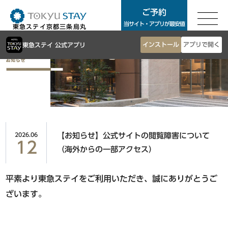
ご予約
ご予約
当サイト・アプリが最安値
東急ステイ京都三条烏丸
東急ステイTOP
インストール
アプリで開く
東急ステイ 公式アプリ
東京エリア
客室案内
朝食
銀座・築地・新橋エリア
お知らせ
アクセス
東急ステイ銀座
よくあるご質問
東急ステイ築地
2026.06
【お知らせ】公式サイトの閲覧障害について
サステナビリティ
東急ステイ新橋
12
（海外からの一部アクセス）
お問合せ
法人予約
平素より東急ステイをご利用いただき、誠にありがとうご
渋谷・青山・目黒・世田谷エリア
団体予約
ざいます。
東急ステイ渋谷
ホテル一覧
東急ステイ渋谷 新南口
Language