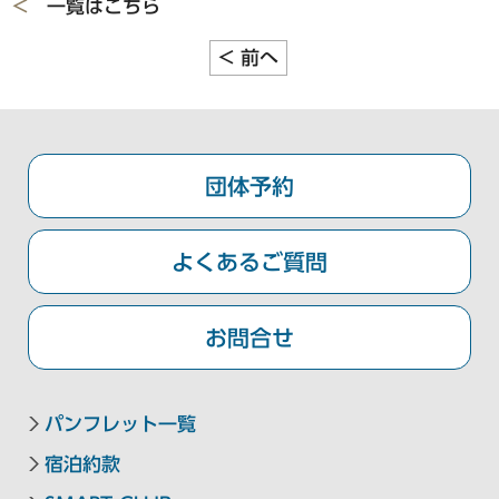
<
一覧はこちら
東急ステイ札幌
東急ステイ札幌大通
<
前へ
金沢・岐阜エリア
団体予約
東急ステイ飛騨高山 結の湯
東急ステイ金沢
よくあるご質問
お問合せ
京都・大阪エリア
東急ステイメルキュール大阪なんば
パンフレット一覧
東急ステイ大阪本町
宿泊約款
東急ステイ京都阪井座(四条河原町)