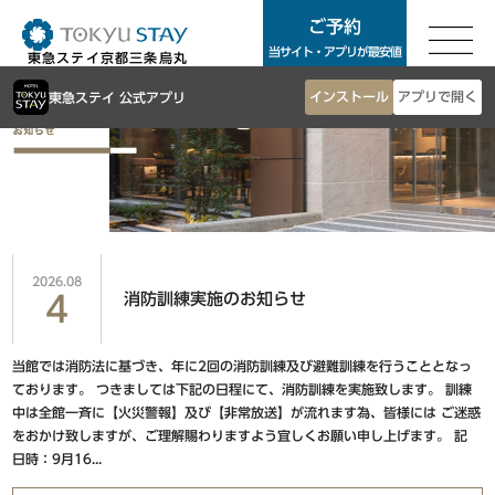
ご予約
ご予約
当サイト・アプリが最安値
東急ステイ京都三条烏丸
東急ステイTOP
インストール
アプリで開く
東急ステイ 公式アプリ
東京エリア
客室案内
朝食
銀座・築地・新橋エリア
お知らせ
アクセス
東急ステイ銀座
よくあるご質問
東急ステイ築地
2026.08
消防訓練実施のお知らせ
4
サステナビリティ
東急ステイ新橋
お問合せ
当館では消防法に基づき、年に2回の消防訓練及び避難訓練を行うこととなっ
法人予約
渋谷・青山・目黒・世田谷エリア
ております。 つきましては下記の日程にて、消防訓練を実施致します。 訓練
団体予約
中は全館一斉に【火災警報】及び【非常放送】が流れます為、皆様には ご迷惑
をおかけ致しますが、ご理解賜わりますよう宜しくお願い申し上げます。 記
東急ステイ渋谷
ホテル一覧
日時：9月16...
東急ステイ渋谷 新南口
Language