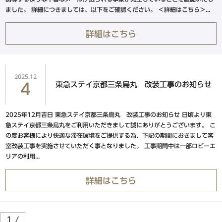
東急ステイ京都三条烏丸
ました。 詳細につきましては、以下をご確認ください。 ＜詳細はこちら＞...
HANARE by Tokyu Stay
（2025年9月29日リニューアル）
詳細はこちら
中四国エリア
2025.12
東急ステイ京都三条烏丸 改装工事のお知らせ
4
東急ステイメルキュール広島
2025年12月吉日 東急ステイ京都三条烏丸 改装工事のお知らせ 日頃より東
【外部リンク】
（2026年5月オープン）
急ステイ京都三条烏丸をご利用いただきまして誠にありがとうございます。 こ
の度お客様により快適な滞在環境をご提供する為、下記の期間におきまして客
Hotel information
室改装工事を実施させていただく事となりました。 工事期間中は一部ロビーエ
リアの利用...
東急ステイメルキュール広島の
SMART CLUB予約はこちら
詳細はこちら
1 /