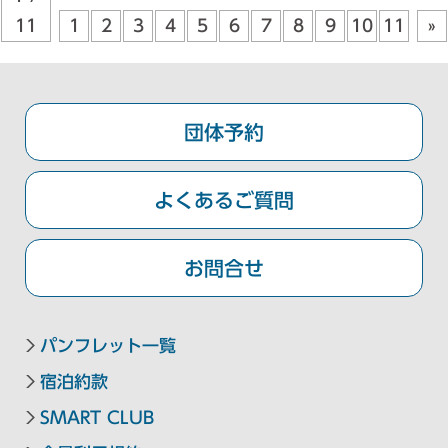
九州・沖縄エリア
11
1
2
3
4
5
6
7
8
9
10
11
»
東急ステイ福岡天神
東急ステイ博多
団体予約
東急ステイ沖縄那覇
よくあるご質問
お問合せ
パンフレット一覧
宿泊約款
SMART CLUB