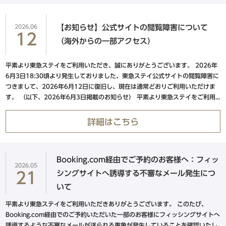
東急ステイ札幌
東急ステイ札幌大通
2026.06
【お知らせ】公式サイトの閲覧障害について
12
（海外からの一部アクセス）
平素より東急ステイをご利用いただき、誠にありがとうございます。 2026年
金沢・岐阜エリア
6月3日18:30頃より発生しておりました、東急ステイ公式サイトの閲覧障害に
つきまして、2026年6月12日に復旧し、現在は通常どおりご利用いただけま
東急ステイ飛騨高山 結の湯
す。 （以下、2026年6月3日掲載のお知らせ） 平素より東急ステイをご利用...
東急ステイ金沢
詳細はこちら
京都・大阪エリア
Booking.com経由でご予約のお客様へ：フィッ
2026.05
シングサイトへ誘導する不審なメール発生につ
21
東急ステイメルキュール大阪なんば
いて
東急ステイ大阪本町
平素より東急ステイをご利用いただきありがとうございます。 このたび、
Booking.com経由でのご予約いただいた一部のお客様にフィッシングサイトへ
東急ステイ京都阪井座(四条河原町)
誘導するような不審なメールが送られる事象が発生していることを確認いたし