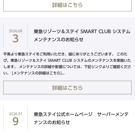
東急ステイ渋谷 恵比寿
詳細はこちら
（2026年3月17日オープン）
東急ステイ青山プレミア
新規会員登録
ログイン
東急ステイ目黒・祐天寺
2026.08
東急リゾーツ＆ステイ SMART CLUB システム
3
東急ステイ用賀
メンテナンスのお知らせ
ホテル予約なら
平素より東急ステイをご利用いただき、誠にありがとうございます。 このた
『東急ステイ公式アプリ』
新宿・四谷・池袋エリア
び、東急リゾーツ＆ステイ SMART CLUB システムのメンテナンスを実施いた
QRチェックイン！STAY SKIP
します。 メンテナンスの詳細や影響については、下記リンクよりご確認くださ
東急ステイ新宿イーストサイド
簡単！予約・決済
い。 [メンテナンスの詳細はこちら]...
東急ステイ新宿
詳細はこちら
（2026年9月29日リニューアル）
東急ステイ西新宿
東急ステイ四谷
2026.07
東急ステイ公式ホームページ サーバーメンテ
東急ステイ池袋
9
ナンスのお知らせ