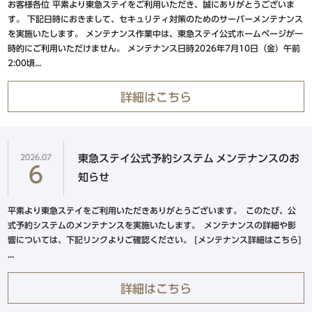
品川・五反田・蒲田エリア
お客様各位 平素より東急ステイをご利用いただき、誠にありがとうございま
東急ステイ
東急ステイ
す。 下記日時におきまして、セキュリティ対策のためのサーバーメンテナンス
公式Facebook
公式Instagram
を実施いたします。 メンテナンス作業中は、東急ステイ公式ホームページが一
東急ステイ高輪
時的にご利用いただけません。 メンテナンス日時2026年7月10日（金）午前
東急ステイ五反田
2:00頃...
東急ステイ蒲田
詳細はこちら
水道橋・日本橋・門前仲町エリア
東急ステイ水道橋
2026.07
東急ステイ公式予約システム メンテナンスのお
6
東急ステイ日本橋
知らせ
東急ステイ門前仲町
平素より東急ステイをご利用いただきありがとうございます。 このたび、公
式予約システムのメンテナンスを実施いたします。 メンテナンスの詳細や影
響については、下記リンクよりご確認ください。 [メンテナンス詳細はこちら]
...
北海道エリア
詳細はこちら
東急ステイ函館朝市 灯の湯