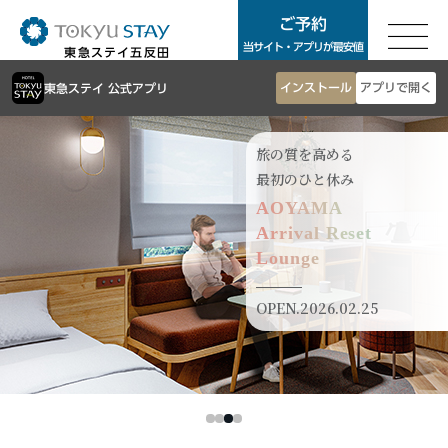
ご予約
ご予約
当サイト・アプリが最安値
東急ステイ五反田
東急ステイTOP
インストール
アプリで開く
東急ステイ 公式アプリ
東京エリア
客室案内
お知らせ
旅の質を高める
銀座・築地・新橋エリア
アクセス
最初のひと休み
AOYAMA
よくあるご質問
東急ステイ銀座
Arrival Reset
サステナビリティ
東急ステイ築地
Lounge
お問合せ
東急ステイ新橋
法人予約
OPEN.2026.02.25
団体予約
渋谷・青山・目黒・世田谷エリア
ホテル一覧
東急ステイ渋谷
Language
東急ステイ渋谷 新南口