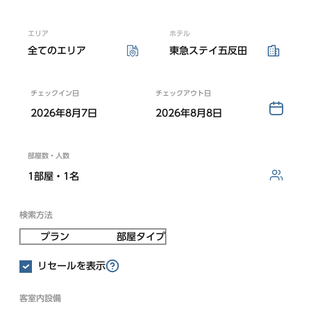
東急ステイ渋谷 恵比寿
（2026年3月17日オープン）
エリア
ホテル
新規会員登録
ログイン
東急ステイ青山プレミア
全てのエリア
東急ステイ五反田
東急ステイ目黒・祐天寺
東急ステイ用賀
ホテル予約なら
チェックイン日
チェックアウト日
『東急ステイ公式アプリ』
2026年8月7日
2026年8月8日
QRチェックイン！STAY SKIP
新宿・四谷・池袋エリア
簡単！予約・決済
部屋数・人数
東急ステイ新宿イーストサイド
1部屋・1名
東急ステイ新宿
（2026年9月29日リニューアル）
検索方法
東急ステイ西新宿
プラン
部屋タイプ
東急ステイ四谷
東急ステイ池袋
リセールを表示
客室内設備
東急ステイ
東急ステイ