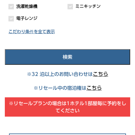
品川・五反田・蒲田エリア
公式Facebook
公式Instagram
洗濯乾燥機
ミニキッチン
東急ステイ高輪
電子レンジ
東急ステイ五反田
こだわり条件を全て表示
東急ステイ蒲田
水道橋・日本橋・門前仲町エリア
検索
東急ステイ水道橋
こちら
※32 泊以上のお問い合わせは
東急ステイ日本橋
東急ステイ門前仲町
こちら
※リセール中の宿泊権は
※リセールプランの場合は1ホテル1部屋毎に予約をし
てください
北海道エリア
東急ステイ函館朝市 灯の湯