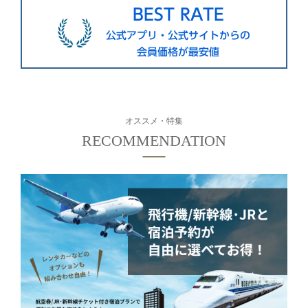
東急ステイ札幌
BEST RATE
東急ステイ札幌大通
公式アプリ・公式サイトからの
会員価格が最安値
金沢・岐阜エリア
オススメ・特集
東急ステイ飛騨高山 結の湯
東急ステイ金沢
京都・大阪エリア
東急ステイメルキュール大阪なんば
東急ステイ大阪本町
東急ステイ京都阪井座(四条河原町)