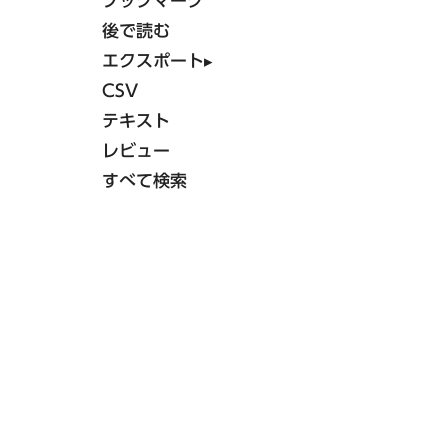
ブックマーク
後で読む
エクスポート
▸
中四国エリア
CSV
東急ステイ
テキスト
公式Facebook
レビュー
東急ステイメルキュール広島
（2026年5月オープン）
すべて検索
Hotel information
東急ステイメルキュール広島の
SMART CLUB予約はこちら