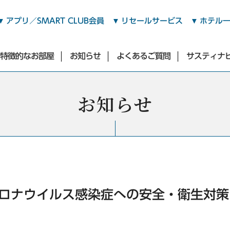
アプリ／SMART CLUB会員
リセールサービス
ホテル
特徴的なお部屋
お知らせ
よくあるご質問
サスティナ
ミニキッチン・電子レンジ
お知らせ
渋谷・青山・目黒・世田谷エリア
充実した備品
全客室にReFa製品導入
東急ステイ渋谷
東急ステイ渋谷 新南口
東急ステイ渋谷 恵比寿
バリエーション豊かな朝食
充実した備品
（2026年3月17日オープン）
東急ステイ青山プレミア
ロナウイルス感染症への安全・衛生対策
東急ステイ目黒・祐天寺
東急ステイ用賀