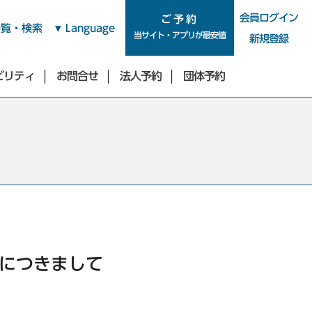
ご予約
会員ログイン
ご予約
一覧・検索
Language
当サイト・アプリが最安値
新規登録
ビリティ
お問合せ
法人予約
団体予約
新宿・四谷・池袋エリア
東急ステイ新宿イーストサイド
東急ステイ新宿
（2026年9月29日リニューアル）
広々とした快適なお部屋
全客室にReFa製品導入
東急ステイ西新宿
東急ステイ四谷
につきまして
東急ステイ池袋