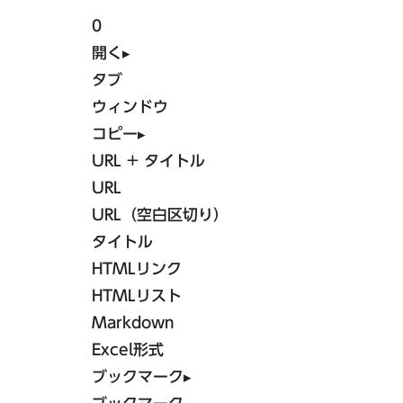
法人予約
0
品川・五反田・蒲田エリア
団体予約
開く
▸
サステナビリティ
東急ステイ高輪
タブ
リニューアルホテル
東急ステイ五反田
ウィンドウ
Language
東急ステイ蒲田
コピー
▸
URL + タイトル
URL
北海道エリア
URL（空白区切り）
タイトル
新規会員登録
東急ステイ函館朝市 灯の湯
HTMLリンク
東急ステイ札幌
HTMLリスト
東急ステイ札幌大通
Markdown
Excel形式
ブックマーク
▸