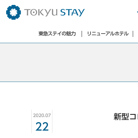
ホテル一覧
東急ステイの魅力
リニューアルホテル
東京エリア
アプリ／SMART CLUB会員
東急ステイの魅力
洗濯乾燥機
銀座・築地・新橋エリア
バリエーション豊かな朝食
広々とした快適なお部屋
東急ステイ銀座
特徴的なお部屋
東急ステイ築地
リセールサービス
東急ステイ新橋
洗濯乾燥機
ミニキッチン・電子レンジ
お得な中長期滞在プラン
お知らせ
新型コ
2020.07
よくあるご質問
22
お問合せ