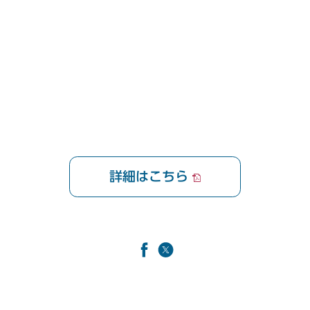
簡単！予約・決済
九州エリア
東急ステイ福岡天神
東急ステイ博多
詳細はこちら