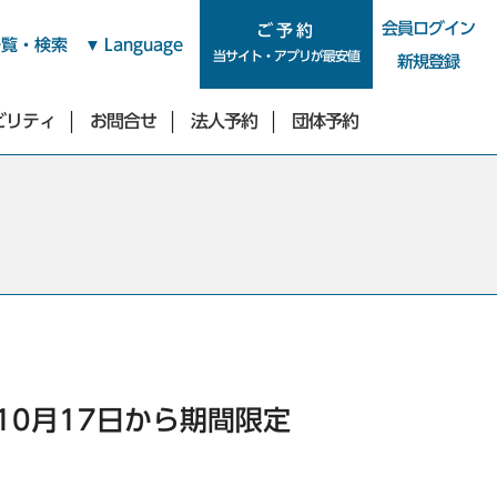
ご予約
会員ログイン
ご予約
一覧・検索
Language
当サイト・アプリが最安値
新規登録
ビリティ
お問合せ
法人予約
団体予約
新宿・四谷・池袋エリア
東急ステイ新宿イーストサイド
東急ステイ新宿
（2026年9月29日リニューアル）
広々とした快適なお部屋
全客室にReFa製品導入
東急ステイ西新宿
東急ステイ四谷
10月17日から期間限定
東急ステイ池袋