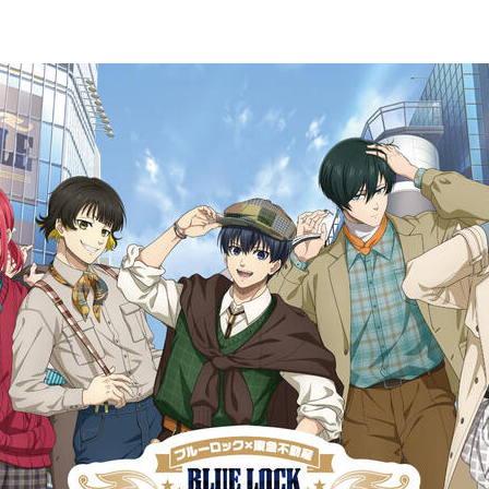
水道橋・日本橋・門前仲町エリア
東急ステイ水道橋
東急ステイ日本橋
東急ステイ門前仲町
金沢・岐阜エリア
東急ステイ飛騨高山 結の湯
東急ステイ金沢
ホテル予約なら
『東急ステイ公式
QRチェックイン！STAY SKIP