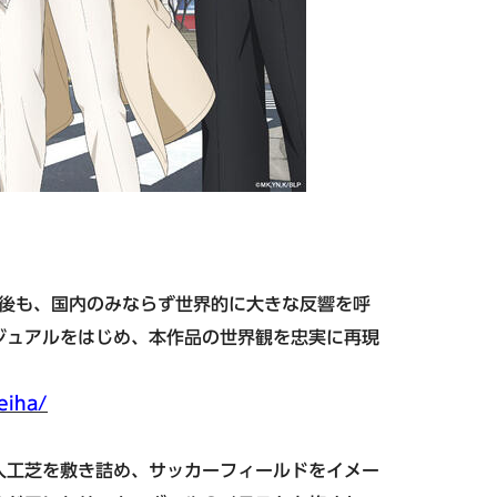
沖縄エリア
東急ステイ
公式Instagram
東急ステイ沖縄那覇
始後も、国内のみならず世界的に大きな反響を呼
ジュアルをはじめ、本作品の世界観を忠実に再現
eiha/
人工芝を敷き詰め、サッカーフィールドをイメー