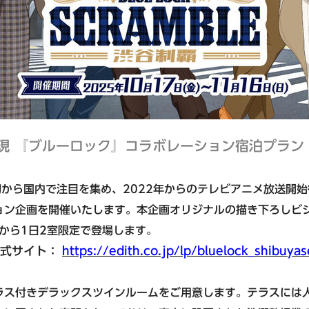
簡単！予約・決済
九州エリア
東急ステイ福岡天神
東急ステイ博多
現 『ブルーロック』コラボレーション宿泊プラン
初から国内で注目を集め、2022年からのテレビアニメ放送開
ョン企画を開催いたします。本企画オリジナルの描き下ろしビ
)から1日2室限定で登場します。
」公式サイト：
https://edith.co.jp/lp/bluelock_shibuyas
ラス付きデラックスツインルームをご用意します。テラスには