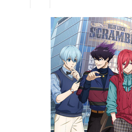
法人予約
品川・五反田・蒲田エリア
団体予約
サステナビリティ
東急ステイ高輪
リニューアルホテル
東急ステイ五反田
Language
東急ステイ蒲田
北海道エリア
新規会員登録
東急ステイ函館朝市 灯の湯
東急ステイ札幌
東急ステイ札幌大通