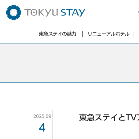
ホテル一覧
東急ステイの魅力
リニューアルホテル
東京エリア
アプリ／SMART CLUB会員
東急ステイの魅力
洗濯乾燥機
銀座・築地・新橋エリア
バリエーション豊かな朝食
広々とした快適なお部屋
東急ステイ銀座
特徴的なお部屋
東急ステイ築地
リセールサービス
東急ステイ新橋
洗濯乾燥機
ミニキッチン・電子レンジ
お得な中長期滞在プラン
お知らせ
東急ステイとTV
2025.09
よくあるご質問
4
お問合せ