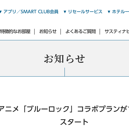
アプリ／SMART CLUB会員
リセールサービス
ホテル
特徴的なお部屋
お知らせ
よくあるご質問
サスティナ
ミニキッチン・電子レンジ
お知らせ
渋谷・青山・目黒・世田谷エリア
充実した備品
全客室にReFa製品導入
東急ステイ渋谷
東急ステイ渋谷 新南口
東急ステイ渋谷 恵比寿
バリエーション豊かな朝食
充実した備品
（2026年3月17日オープン）
東急ステイ青山プレミア
アニメ「ブルーロック」コラボプランが
東急ステイ目黒・祐天寺
東急ステイ用賀
スタート