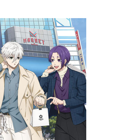
京都・大阪エリア
ログイン
東急ステイメルキュール大阪なんば
東急ステイ大阪本町
東急ステイ京都阪井座(四条河原町)
東急ステイ京都三条烏丸
アプリ』
HANARE by Tokyu Stay
（2025年9月29日リニューアル）