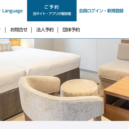
ご予約
ご予約
Language
会員ログイン・新規登録
当サイト・アプリが最安値
ィ
お問合せ
法人予約
団体予約
新宿・四谷・池袋エリア
東急ステイ新宿イーストサイド
東急ステイ新宿
（2026年9月29日リニューアル）
東急ステイ西新宿
東急ステイ四谷
東急ステイ池袋