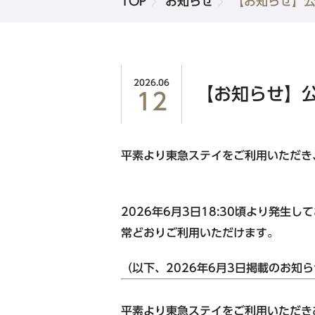
TOP
お知らせ
【お知らせ】
品川・五反田・蒲田エリア
東急ステイ高輪
東急ステイ五反田
2026.06
新規会員登録
【お知らせ】
12
東急ステイ蒲田
平素より東急ステイをご利用いただき
北海道エリア
東急ステイ函館朝市 灯の湯
2026年6月3日18:30頃より発
東急ステイ札幌
常どおりご利用いただけます。
東急ステイ札幌大通
（以下、2026年6月3日掲載のお知
東急ステイ
平素より東急ステイをご利用いただき