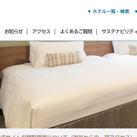
ホテル一覧・検索
お知らせ
アクセス
よくあるご質問
サステナビリテ
渋谷・青山・目黒・世田谷エリア
東急ステイ渋谷
東急ステイ渋谷 新南口
東急ステイ渋谷 恵比寿
（2026年3月17日オープン）
東急ステイ青山プレミア
東急ステイ目黒・祐天寺
東急ステイ用賀