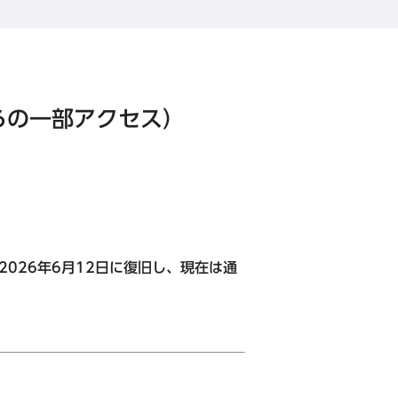
ログイン
らの一部アクセス）
京都・大阪エリア
アプリ』
東急ステイメルキュール大阪なんば
2026年6月12日に復旧し、現在は通
東急ステイ大阪本町
東急ステイ京都阪井座(四条河原町)
東急ステイ京都三条烏丸
HANARE by Tokyu Stay
東急ステイ
（2025年9月29日リニューアル）