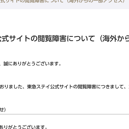
公式サイトの閲覧障害について（海外からの一部アクセス）
水道橋・日本橋・門前仲町エリア
東急ステイ水道橋
東急ステイ日本橋
公式サイトの閲覧障害について（海外か
東急ステイ門前仲町
、誠にありがとうございます。
金沢・岐阜エリア
ホテル予約なら
『東急ステイ公式
東急ステイ飛騨高山 結の湯
QRチェックイン！STAY SKIP
生しておりました、東急ステイ公式サイトの閲覧障害につきまして、
簡単！予約・決済
東急ステイ金沢
らせ）
ありがとうございます。