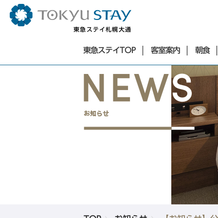
東急ステイ札幌大通
東急ステイTOP
東急ステイTOP
客室案内
朝食
東京エリア
客室案内
朝食
お知らせ
銀座・築地・新橋エリア
アクセス
東急ステイ銀座
よくあるご質問
東急ステイ築地
サステナビリティ
東急ステイ新橋
お問合せ
法人予約
団体予約
ホテル一覧
Language