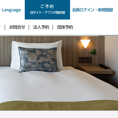
ご予約
ご予約
Language
会員ログイン・新規登録
当サイト・アプリが最安値
ィ
お問合せ
法人予約
団体予約
新宿・四谷・池袋エリア
東急ステイ新宿イーストサイド
東急ステイ新宿
（2026年9月29日リニューアル）
東急ステイ西新宿
東急ステイ四谷
東急ステイ池袋