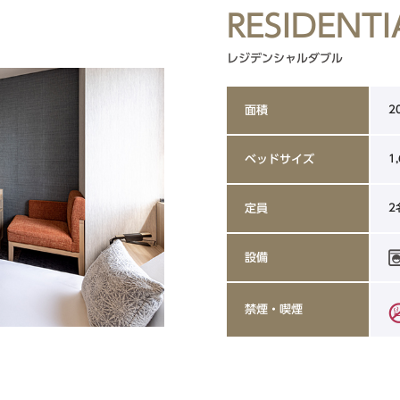
RESIDENT
レジデンシャルダブル
2
面積
1
ベッドサイズ
2
定員
設備
禁煙・喫煙