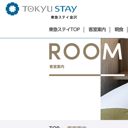
東急ステイ金沢
東急ステイTOP
東急ステイTOP
客室案内
朝食
東京エリア
客室案内
朝食
お知らせ
銀座・築地・新橋エリア
アクセス
東急ステイ銀座
よくあるご質問
東急ステイ築地
サステナビリティ
東急ステイ新橋
お問合せ
法人予約
団体予約
ホテル一覧
Language