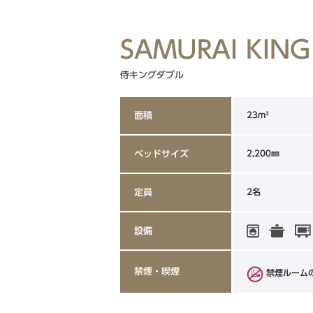
SAMURAI KING
侍キングダブル
23m²
面積
2,200㎜
ベッドサイズ
2名
定員
設備
禁煙・喫煙
禁煙ルーム