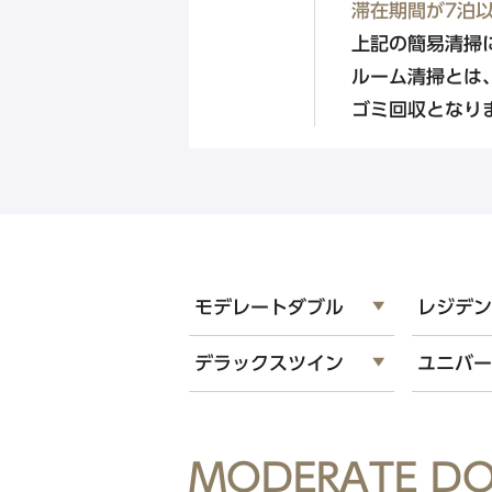
公式Facebook
滞在期間が7泊
上記の簡易清掃
ルーム清掃とは
中四国エリア
ゴミ回収となり
東急ステイメルキュール広島
【外部リンク】
（2026年5月オープン）
Hotel information
東急ステイメルキュール広島の
モデレートダブル
レジデ
SMART CLUB予約はこちら
デラックスツイン
ユニバ
MODERATE DO