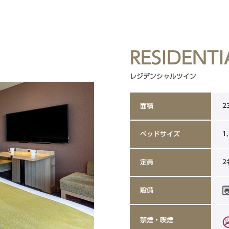
RESIDENTI
レジデンシャルツイン
2
面積
1
ベッドサイズ
2
定員
設備
禁煙・喫煙