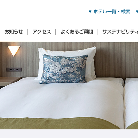
ホテル一覧・検索
お知らせ
アクセス
よくあるご質問
サステナビリテ
渋谷・青山・目黒・世田谷エリア
東急ステイ渋谷
東急ステイ渋谷 新南口
東急ステイ渋谷 恵比寿
（2026年3月17日オープン）
東急ステイ青山プレミア
東急ステイ目黒・祐天寺
東急ステイ用賀