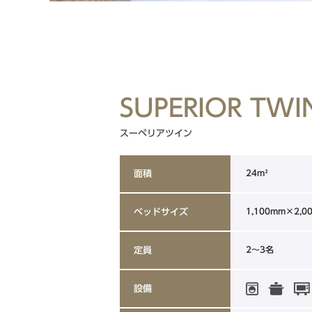
SUPERIOR TWI
スーペリアツイン
24m²
面積
1,100mm×2,0
ベッドサイズ
2～3名
定員
設備