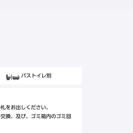
ログイン
京都・大阪エリア
バストイレ別
アプリ』
東急ステイメルキュール大阪なんば
東急ステイ大阪本町
東急ステイ京都阪井座(四条河原町)
の札をお出しください。
東急ステイ京都三条烏丸
の交換、及び、ゴミ箱内のゴミ回
HANARE by Tokyu Stay
東急ステイ
（2025年9月29日リニューアル）