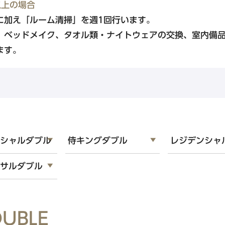
以上の場合
に加え「ルーム清掃」を週1回行います。
、ベッドメイク、タオル類・ナイトウェアの交換、室内備
九州・沖縄エリア
ます。
東急ステイ福岡天神
東急ステイ博多
東急ステイ沖縄那覇
ンシャルダブル
侍キングダブル
レジデンシャ
ーサルダブル
UBLE