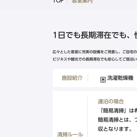
TOP
客室案内
品川・五反田・蒲田エリア
東急ステイ高輪
東急ステイ五反田
1日でも長期滞在でも、
新規会員登録
東急ステイ蒲田
広々とした客室に充実の設備をご用意し、ご自宅の
ビジネスや観光での長期滞在でも安心してご宿泊い
北海道エリア
施設紹介
洗濯乾燥機
東急ステイ函館朝市 灯の湯
東急ステイ札幌
連泊の場合
東急ステイ札幌大通
「簡易清掃」は
簡易清掃とは、
東急ステイ
収となります。
清掃ルール