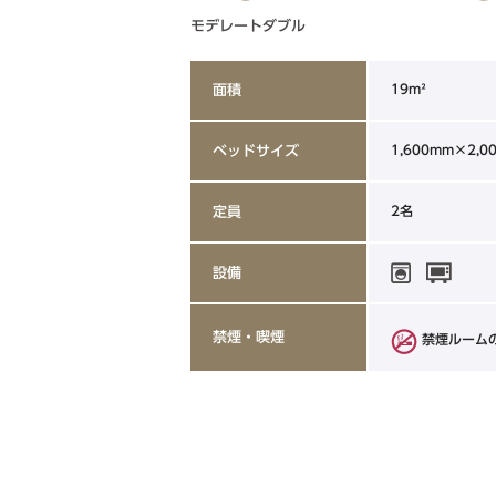
モデレートダブル
19m²
面積
1,600mm×2,0
ベッドサイズ
2名
定員
設備
禁煙・喫煙
禁煙ルーム