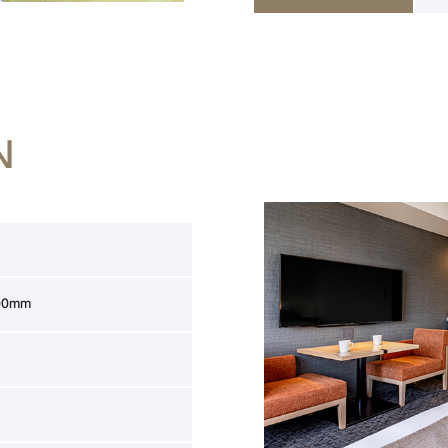
N
00mm