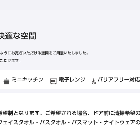
水道橋・日本橋・門前仲町エリア
東急ステイ水道橋
快適な空間
東急ステイ日本橋
東急ステイ門前仲町
ようにお寛ぎいただける空間をご用意いたしました。
ただけます。
金沢・岐阜エリア
ミニキッチン
電子レンジ
バリアフリー対応
ホテル予約なら
『東急ステイ公式
東急ステイ飛騨高山 結の湯
QRチェックイン！STAY SKIP
簡単！予約・決済
東急ステイ金沢
希望制となります。ご希望される場合、ドア前に清掃希望
フェイスタオル・バスタオル・バスマット・ナイトウェア