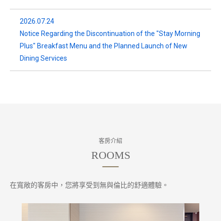
2026.07.24
Notice Regarding the Discontinuation of the "Stay Morning
Plus" Breakfast Menu and the Planned Launch of New
Dining Services
客房介紹
在寬敞的客房中，您將享受到無與倫比的舒適體驗。