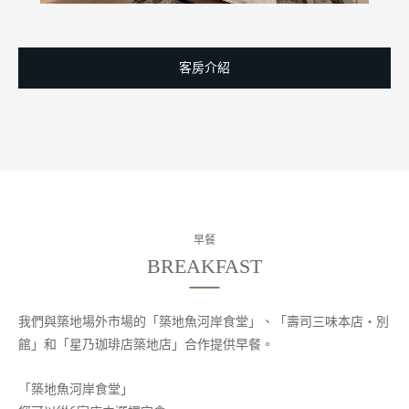
客房介紹
早餐
我們與築地場外市場的「築地魚河岸食堂」、「壽司三味本店・別
館」和「星乃珈琲店築地店」合作提供早餐。
「築地魚河岸食堂」