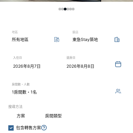
地區
飯店
所有地區
東急Stay築地
入住日
退房日
2026年8月7日
2026年8月8日
房間數・人數
1房間數・1名
搜尋方法
方案
房間類型
包含轉售方案