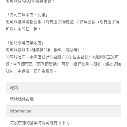
您可以從6家店中選擇定食。
「壽司三味本店・別館」
您可以選擇漬物蓋飯（附有玉子燒和湯）/ 鮪魚蓋飯（附有玉子燒
和湯）中的任一種。
「星乃珈琲店築地店」
您可以從以下4種選擇1種＋飲料（咖啡等）：
①厚片吐司・水煮蛋或迷你鬆餅 / ②沙拉＆鬆餅/ ③北海道玉米可
頌 / ④季節菜單（隨季節變動）
可從「續杯咖啡・餅乾・濾掛式咖
啡包」中選擇一樣作為贈品。
地點
築地場外市場
Information
每家店鋪的營業時間可能有所不同