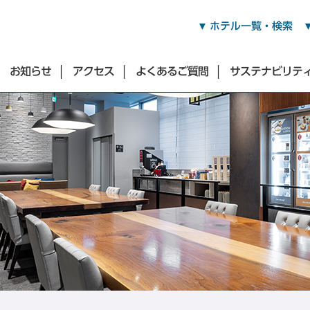
ホテル一覧・検索
お知らせ
アクセス
よくあるご質問
サステナビリテ
渋谷・青山・目黒・世田谷エリア
東急ステイ渋谷
東急ステイ渋谷 新南口
東急ステイ渋谷 恵比寿
（2026年3月17日オープン）
東急ステイ青山プレミア
東急ステイ目黒・祐天寺
東急ステイ用賀