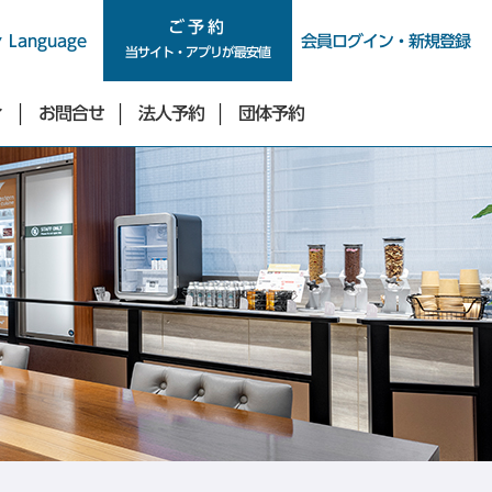
ご予約
ご予約
Language
会員ログイン・新規登録
当サイト・アプリが最安値
ィ
お問合せ
法人予約
団体予約
新宿・四谷・池袋エリア
東急ステイ新宿イーストサイド
東急ステイ新宿
（2026年9月29日リニューアル）
東急ステイ西新宿
東急ステイ四谷
東急ステイ池袋