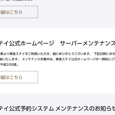
詳細はこちら
九州・沖縄エリア
東急ステイ福岡天神
テイ公式ホームページ サーバーメンテナン
東急ステイ博多
東急ステイ沖縄那覇
平素より東急ステイをご利用いただき、誠にありがとうございます。 下記日時にお
施いたします。 メンテナンス作業中は、東急ステイ公式ホームページが一時的にご利
前2:00頃...
詳細はこちら
テイ公式予約システム メンテナンスのお知ら