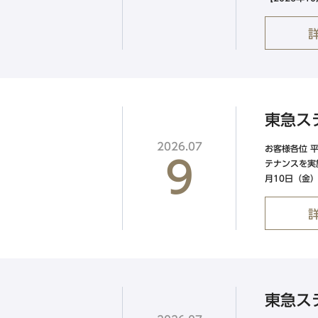
公式Facebook
中四国エリア
東急ステイメルキュール広島
東急ス
【外部リンク】
（2026年5月オープン）
2026.07
お客様各位 
9
Hotel information
テナンスを実
月10日（金）午
東急ステイメルキュール広島の
SMART CLUB予約はこちら
東急ス