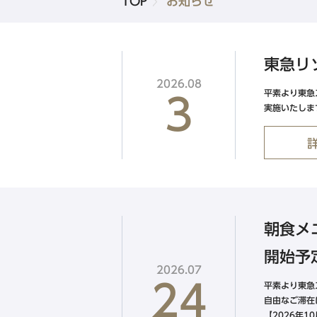
TOP
お知らせ
品川・五反田・蒲田エリア
東急ステイ高輪
東急リ
東急ステイ五反田
2026.08
新規会員登録
平素より東急
東急ステイ蒲田
3
実施いたしま
北海道エリア
東急ステイ函館朝市 灯の湯
朝食メ
東急ステイ札幌
東急ステイ札幌大通
開始予
2026.07
24
平素より東急
東急ステイ
自由なご滞在
【2026年1