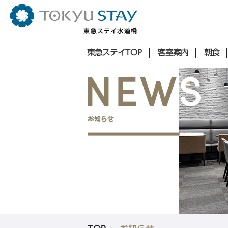
東急ステイ水道橋
東急ステイTOP
東急ステイTOP
客室案内
朝食
東京エリア
客室案内
朝食
お知らせ
銀座・築地・新橋エリア
アクセス
東急ステイ銀座
よくあるご質問
東急ステイ築地
サステナビリティ
東急ステイ新橋
お問合せ
法人予約
団体予約
ホテル一覧
Language