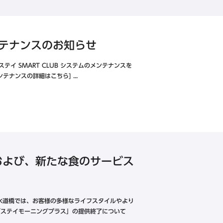
メンテナンスのお知らせ
ログイン
 SMART CLUB システムのメンテナンスを
ナンスの詳細はこちら] ...
京都・大阪エリア
アプリ』
東急ステイメルキュール大阪なんば
および、新たな食のサービス
東急ステイ大阪本町
東急ステイ京都阪井座(四条河原町)
東急ステイ京都三条烏丸
水道橋では、お客様の多様なライフスタイルやより
HANARE by Tokyu Stay
東急ステイ
「ステイモーニングプラス」の提供終了について
（2025年9月29日リニューアル）