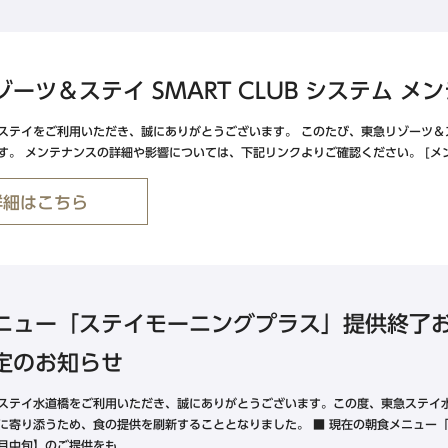
水道橋・日本橋・門前仲町エリア
東急ステイ水道橋
ゾーツ＆ステイ SMART CLUB システム 
東急ステイ日本橋
ステイをご利用いただき、誠にありがとうございます。 このたび、東急リゾーツ＆ステイ
東急ステイ門前仲町
す。 メンテナンスの詳細や影響については、下記リンクよりご確認ください。 [メンテ
詳細はこちら
金沢・岐阜エリア
ホテル予約なら
『東急ステイ公式
東急ステイ飛騨高山 結の湯
QRチェックイン！STAY SKIP
ニュー「ステイモーニングプラス」提供終了
簡単！予約・決済
東急ステイ金沢
定のお知らせ
ステイ水道橋をご利用いただき、誠にありがとうございます。この度、東急ステイ
に寄り添うため、食の提供を刷新することとなりました。 ■ 現在の朝食メニュー
0月中旬】のご提供をも...