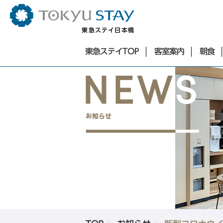
東急ステイ日本橋
東急ステイTOP
東急ステイTOP
客室案内
朝食
東京エリア
客室案内
朝食
お知らせ
銀座・築地・新橋エリア
アクセス
東急ステイ銀座
よくあるご質問
東急ステイ築地
サステナビリティ
東急ステイ新橋
お問合せ
法人予約
団体予約
ホテル一覧
Language