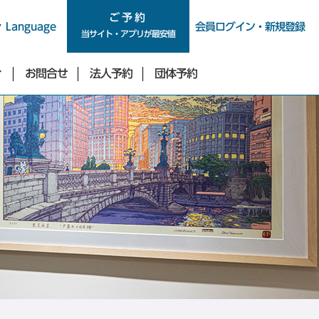
ご予約
ご予約
Language
会員ログイン・新規登録
当サイト・アプリが最安値
ィ
お問合せ
法人予約
団体予約
新宿・四谷・池袋エリア
東急ステイ新宿イーストサイド
東急ステイ新宿
（2026年9月29日リニューアル）
東急ステイ西新宿
東急ステイ四谷
東急ステイ池袋