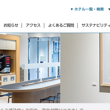
ホテル一覧・検索
お知らせ
アクセス
よくあるご質問
サステナビリテ
渋谷・青山・目黒・世田谷エリア
東急ステイ渋谷
東急ステイ渋谷 新南口
東急ステイ渋谷 恵比寿
（2026年3月17日オープン）
東急ステイ青山プレミア
東急ステイ目黒・祐天寺
東急ステイ用賀