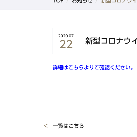
TOP
お知らせ
新型コロナウ
品川・五反田・蒲田エリア
東急ステイ高輪
東急ステイ五反田
2020.07
新規会員登録
新型コロナウ
22
東急ステイ蒲田
詳細はこちらよりご確認ください。
北海道エリア
東急ステイ函館朝市 灯の湯
東急ステイ札幌
東急ステイ札幌大通
<
一覧はこちら
東急ステイ