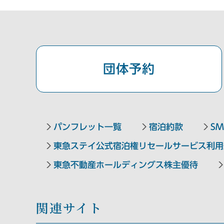
公式Facebook
中四国エリア
団体予約
東急ステイメルキュール広島
【外部リンク】
（2026年5月オープン）
Hotel information
パンフレット一覧
宿泊約款
SM
東急ステイメルキュール広島の
東急ステイ公式宿泊権リセールサービス利用
SMART CLUB予約はこちら
東急不動産ホールディングス株主優待
関連サイト