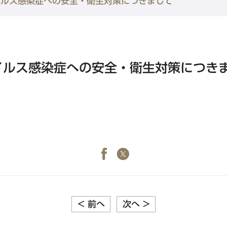
イルス感染症への安全・衛生対策につきまして
水道橋・日本橋・門前仲町エリア
東急ステイ水道橋
東急ステイ日本橋
イルス感染症への安全・衛生対策につき
東急ステイ門前仲町
金沢・岐阜エリア
ホテル予約なら
『東急ステイ公式
東急ステイ飛騨高山 結の湯
QRチェックイン！STAY SKIP
簡単！予約・決済
東急ステイ金沢
<
前へ
次へ
>