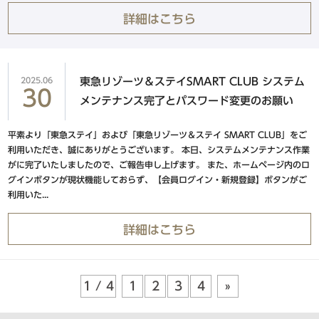
東急ステイ京都三条烏丸
詳細はこちら
HANARE by Tokyu Stay
（2025年9月29日リニューアル）
2025.06
東急リゾーツ＆ステイSMART CLUB システム
30
メンテナンス完了とパスワード変更のお願い
中四国エリア
平素より「東急ステイ」および「東急リゾーツ＆ステイ SMART CLUB」をご
利用いただき、誠にありがとうございます。 本日、システムメンテナンス作業
東急ステイメルキュール広島
がに完了いたしましたので、ご報告申し上げます。 また、ホームページ内のロ
【外部リンク】
（2026年5月オープン）
グインボタンが現状機能しておらず、【会員ログイン・新規登録】ボタンがご
利用いた...
Hotel information
詳細はこちら
東急ステイメルキュール広島の
SMART CLUB予約はこちら
1 / 4
1
2
3
4
»