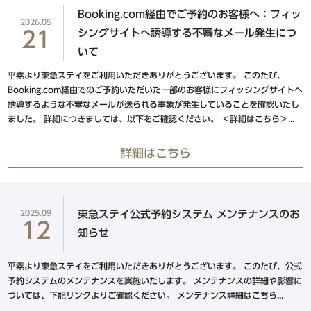
東急ステイ札幌
Booking.com経由でご予約のお客様へ：フィッ
2026.05
東急ステイ札幌大通
シングサイトへ誘導する不審なメール発生につ
21
いて
平素より東急ステイをご利用いただきありがとうございます。 このたび、
Booking.com経由でのご予約いただいた一部のお客様にフィッシングサイトへ
金沢・岐阜エリア
誘導するような不審なメールが送られる事象が発生していることを確認いたし
ました。 詳細につきましては、以下をご確認ください。 ＜詳細はこちら＞...
東急ステイ飛騨高山 結の湯
東急ステイ金沢
詳細はこちら
2025.09
東急ステイ公式予約システム メンテナンスのお
京都・大阪エリア
12
知らせ
東急ステイメルキュール大阪なんば
平素より東急ステイをご利用いただきありがとうございます。 このたび、公式
東急ステイ大阪本町
予約システムのメンテナンスを実施いたします。 メンテナンスの詳細や影響に
ついては、下記リンクよりご確認ください。 メンテナンス詳細はこちら...
東急ステイ京都阪井座(四条河原町)