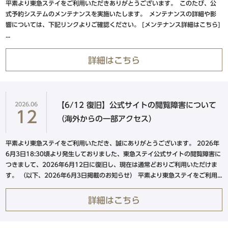
品川・五反田・蒲田エリア
平素より東急ステイをご利用いただきありがとうございます。 このたび、公
東急ステイ
東急ステイ
式予約システムのメンテナンスを実施いたします。 メンテナンスの詳細や影
公式Facebook
公式Instagram
響については、下記リンクよりご確認ください。 [メンテナンス詳細はこちら]
東急ステイ高輪
...
東急ステイ五反田
東急ステイ蒲田
詳細はこちら
水道橋・日本橋・門前仲町エリア
2026.06
【6/12 復旧】公式サイトの閲覧障害について
12
東急ステイ水道橋
（海外からの一部アクセス）
東急ステイ日本橋
平素より東急ステイをご利用いただき、誠にありがとうございます。 2026年
東急ステイ門前仲町
6月3日18:30頃より発生しておりました、東急ステイ公式サイトの閲覧障害に
つきまして、2026年6月12日に復旧し、現在は通常どおりご利用いただけま
す。 （以下、2026年6月3日掲載のお知らせ） 平素より東急ステイをご利用...
北海道エリア
詳細はこちら
東急ステイ函館朝市 灯の湯