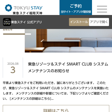
ご予約
ご予約
当サイト・アプリが最安値
東急ステイ福岡天神
東急ステイTOP
インストール
アプリで開く
東急ステイ 公式アプリ
東京エリア
客室案内
朝食
銀座・築地・新橋エリア
お知らせ
アクセス
東急ステイ銀座
よくあるご質問
東急ステイ築地
2026.08
東急リゾーツ＆ステイ SMART CLUB システム
3
サステナビリティ
東急ステイ新橋
メンテナンスのお知らせ
お問合せ
平素より東急ステイをご利用いただき、誠にありがとうございます。 このた
法人予約
渋谷・青山・目黒・世田谷エリア
び、東急リゾーツ＆ステイ SMART CLUB システムのメンテナンスを実施いた
団体予約
します。 メンテナンスの詳細や影響については、下記リンクよりご確認くださ
い。 [メンテナンスの詳細はこちら]...
東急ステイ渋谷
ホテル一覧
東急ステイ渋谷 新南口
Language
詳細はこちら