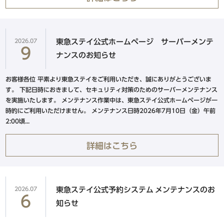
東急ステイ渋谷 恵比寿
（2026年3月17日オープン）
東急ステイ青山プレミア
2026.07
東急ステイ公式ホームページ サーバーメンテ
新規会員登録
ログイン
東急ステイ目黒・祐天寺
9
ナンスのお知らせ
東急ステイ用賀
ホテル予約なら
お客様各位 平素より東急ステイをご利用いただき、誠にありがとうございま
す。 下記日時におきまして、セキュリティ対策のためのサーバーメンテナンス
『東急ステイ公式アプリ』
新宿・四谷・池袋エリア
を実施いたします。 メンテナンス作業中は、東急ステイ公式ホームページが一
QRチェックイン！STAY SKIP
時的にご利用いただけません。 メンテナンス日時2026年7月10日（金）午前
東急ステイ新宿イーストサイド
簡単！予約・決済
2:00頃...
東急ステイ新宿
詳細はこちら
（2026年9月29日リニューアル）
東急ステイ西新宿
東急ステイ四谷
2026.07
東急ステイ公式予約システム メンテナンスのお
東急ステイ池袋
6
知らせ