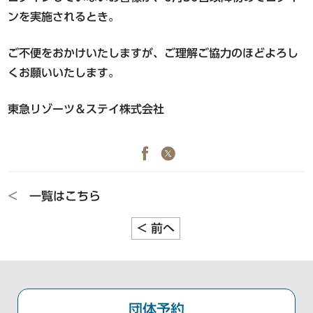
品川・五反田・蒲田エリア
ンを実施されるとき。
東急ステイ
東急ステイ
公式Facebook
公式Instagram
東急ステイ高輪
ご不便をおかけいたしますが、ご理解ご協力のほどよろし
東急ステイ五反田
くお願いいたします。
東急ステイ蒲田
東急リゾーツ＆ステイ株式会社
水道橋・日本橋・門前仲町エリア
東急ステイ水道橋
東急ステイ日本橋
<
一覧はこちら
東急ステイ門前仲町
<
前へ
北海道エリア
東急ステイ函館朝市 灯の湯
団体予約