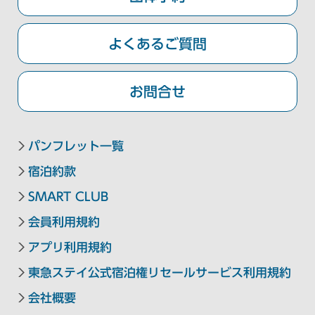
東急ステイ札幌
東急ステイ札幌大通
よくあるご質問
お問合せ
金沢・岐阜エリア
東急ステイ飛騨高山 結の湯
パンフレット一覧
東急ステイ金沢
宿泊約款
SMART CLUB
京都・大阪エリア
会員利用規約
アプリ利用規約
東急ステイメルキュール大阪なんば
東急ステイ公式宿泊権リセールサービス利用規約
東急ステイ大阪本町
会社概要
東急ステイ京都阪井座(四条河原町)