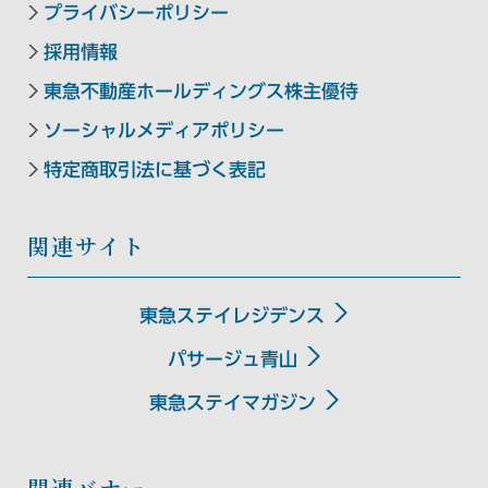
東急ステイ京都三条烏丸
プライバシーポリシー
HANARE by Tokyu Stay
採用情報
（2025年9月29日リニューアル）
東急不動産ホールディングス株主優待
ソーシャルメディアポリシー
特定商取引法に基づく表記
中四国エリア
東急ステイメルキュール広島
関連サイト
【外部リンク】
（2026年5月オープン）
東急ステイレジデンス
Hotel information
東急ステイメルキュール広島の
パサージュ青山
SMART CLUB予約はこちら
東急ステイマガジン
関連バナー