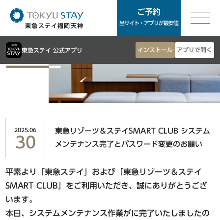
ご予約
ご予約
当サイト・アプリが最安値
東急ステイ福岡天神
東急ステイTOP
インストール
アプリで開く
東急ステイ 公式アプリ
東京エリア
客室案内
朝食
銀座・築地・新橋エリア
お知らせ
アクセス
東急ステイ銀座
よくあるご質問
東急ステイ築地
2025.06
東急リゾーツ＆ステイSMART CLUB システム
サステナビリティ
東急ステイ新橋
30
メンテナンス完了とパスワード変更のお願い
お問合せ
法人予約
平素より「東急ステイ」および「東急リゾーツ＆ステイ
渋谷・青山・目黒・世田谷エリア
団体予約
SMART CLUB」をご利用いただき、誠にありがとうござ
東急ステイ渋谷
ホテル一覧
います。
東急ステイ渋谷 新南口
Language
本日、システムメンテナンス作業がに完了いたしましたの