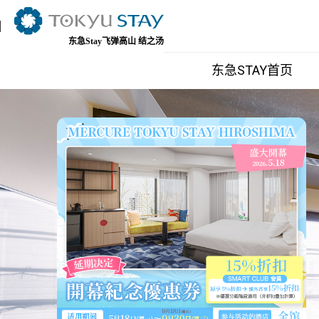
东急Stay飞弹高山 结之汤
东京地区
东急STAY首页
银座、筑地、新桥地区
涩谷、青
东急STAY银座
东急STA
东急STAY筑地
东急STA
东急STAY新桥
东急STA
(Opening 2
东急STAY
东急STA
东急STA
品川、五反田、蒲田地区
水道桥、
东急STAY高轮
东急STA