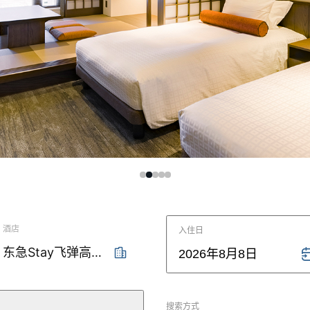
Y日本桥
Y门前仲町
酒店
入住日
东急Stay飞弹高山 结之汤
2026年8月8日
搜索方式