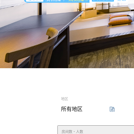
东急STAY五反田
东急STA
东急STAY蒲田
东急STA
地区
所有地区
房间数・人数