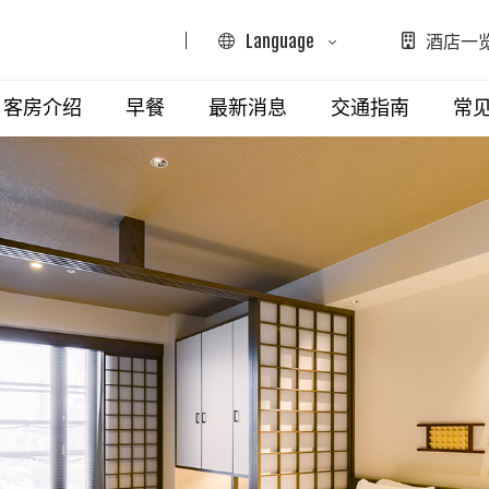
Language
酒店一
日本語
客房介绍
早餐
最新消息
交通指南
常
English
简体中文
山、目黑、世田谷地区
新宿、四谷、池袋地区
繁體中文
Y涩谷
东急STAY新宿东口
한국어
Y涩谷 新南口
东急STAY新宿
(Renewal Opening 2026.9.29)
Y涩谷 惠比寿
东急STAY西新宿
026.3.17)
青山PREMIER
东急STAY四谷
Y目黑、祐天寺
东急STAY池袋
Y用贺
日本桥、门前仲町地区
Y水道桥