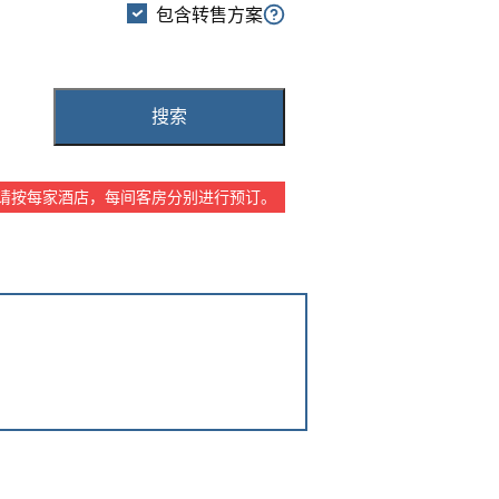
包含转售方案
东急STAY博多
东急STAY冲绳那霸
搜索
请按每家酒店，每间客房分别进行预订。