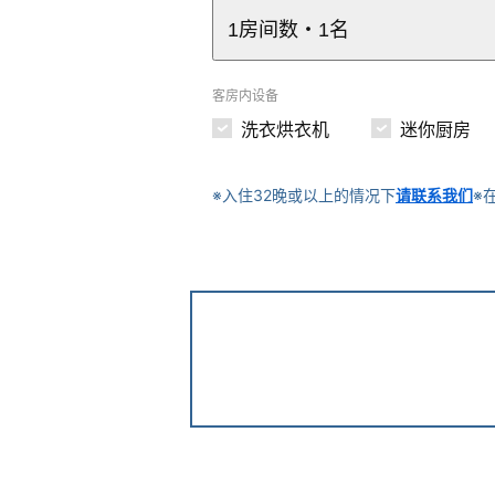
1房间数・1名
客房内设备
洗衣烘衣机
迷你厨房
※入住32晚或以上的情况下
请联系我们
※