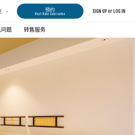
预约
SIGN UP or LOG IN
览
Best Rate Guarantee
北海道地区
见问题
转售服务
东急STAY函馆朝市 灯之汤
东急STAY札幌
东急STAY札幌大道
金泽・岐阜地区
东急STAY飞騨高山 结之汤
东急STAY金泽
京都・大阪地区
大阪难波东急美居酒店