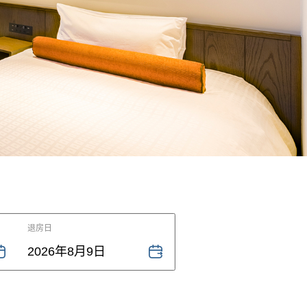
东急STAY大阪本町
东急STAY京都坂井座(四条河原町)
东急STAY京都三条乌丸
HANARE by Tokyu Stay
(Renewal Opening 2025.9.29)
中国・四国地区
广岛东急美居酒店
【外部链接】
(Opening 2026.5)
Hotel Information
Mercure Tokyu Stay Hiroshima的
SMART CLUB预约请点击此处
退房日
2026年8月9日
九州、冲绳地区
东急STAY福冈天神