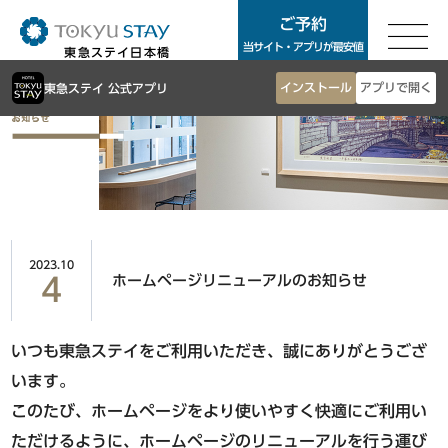
ご予約
ご予約
当サイト・アプリが最安値
東急ステイ日本橋
東急ステイTOP
インストール
アプリで開く
東急ステイ 公式アプリ
東京エリア
客室案内
朝食
銀座・築地・新橋エリア
お知らせ
アクセス
東急ステイ銀座
よくあるご質問
東急ステイ築地
2023.10
サステナビリティ
東急ステイ新橋
ホームページリニューアルのお知らせ
4
お問合せ
法人予約
いつも東急ステイをご利用いただき、誠にありがとうござ
渋谷・青山・目黒・世田谷エリア
団体予約
います。
東急ステイ渋谷
ホテル一覧
このたび、ホームページをより使いやすく快適にご利用い
東急ステイ渋谷 新南口
Language
ただけるように、ホームページのリニューアルを行う運び