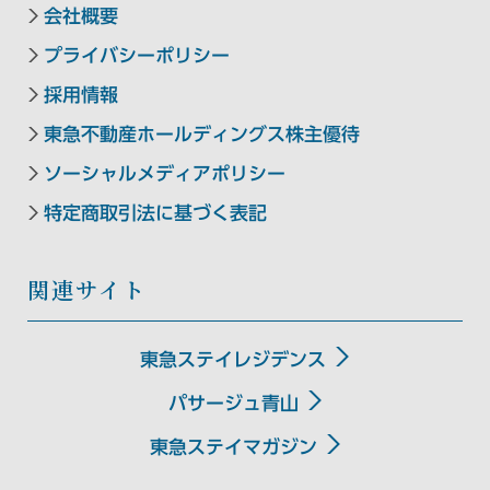
東急ステイ京都三条烏丸
会社概要
HANARE by Tokyu Stay
プライバシーポリシー
（2025年9月29日リニューアル）
採用情報
東急不動産ホールディングス株主優待
中四国エリア
ソーシャルメディアポリシー
特定商取引法に基づく表記
東急ステイメルキュール広島
【外部リンク】
（2026年5月オープン）
関連サイト
Hotel information
東急ステイレジデンス
東急ステイメルキュール広島の
SMART CLUB予約はこちら
パサージュ青山
東急ステイマガジン