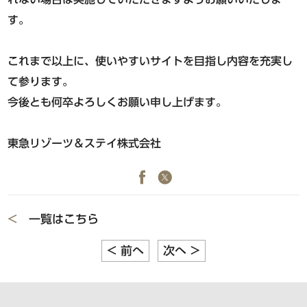
品川・五反田・蒲田エリア
東急ステイ
東急ステイ
す。
公式Facebook
公式Instagram
東急ステイ高輪
東急ステイ五反田
これまで以上に、使いやすいサイトを目指し内容を充実し
東急ステイ蒲田
て参ります。
今後とも何卒よろしくお願い申し上げます。
水道橋・日本橋・門前仲町エリア
東急リゾーツ＆ステイ株式会社
東急ステイ水道橋
東急ステイ日本橋
東急ステイ門前仲町
<
一覧はこちら
<
前へ
次へ
>
北海道エリア
東急ステイ函館朝市 灯の湯