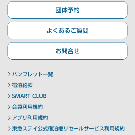
東急ステイ札幌
団体予約
東急ステイ札幌大通
よくあるご質問
金沢・岐阜エリア
お問合せ
東急ステイ飛騨高山 結の湯
東急ステイ金沢
パンフレット一覧
宿泊約款
京都・大阪エリア
SMART CLUB
会員利用規約
東急ステイメルキュール大阪なんば
アプリ利用規約
東急ステイ大阪本町
東急ステイ公式宿泊権リセールサービス利用規約
東急ステイ京都阪井座(四条河原町)