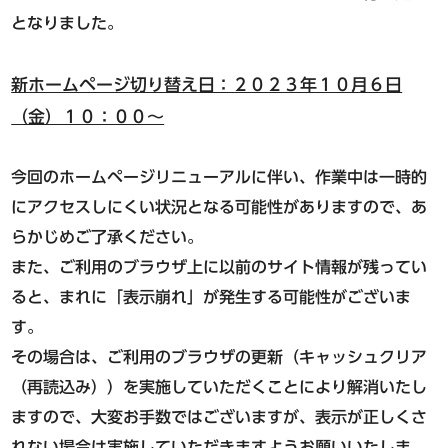
東急ステイ渋谷 恵比寿
となりました。
（2026年3月17日オープン）
東急ステイ青山プレミア
新ホームページ切り替え日：２０２３年１０月６日
新規会員登録
ログイン
東急ステイ目黒・祐天寺
（金）１０：００～
東急ステイ用賀
ホテル予約なら
今回のホームページリニューアルに伴い、作業中は一時的
『東急ステイ公式アプリ』
新宿・四谷・池袋エリア
にアクセスしにくい状況となる可能性がありますので、あ
QRチェックイン！STAY SKIP
らかじめご了承ください。
東急ステイ新宿イーストサイド
簡単！予約・決済
また、ご利用のブラウザ上に以前のサイト情報が残ってい
東急ステイ新宿
（2026年9月29日リニューアル）
ると、まれに「表示崩れ」が発生する可能性がございま
東急ステイ西新宿
す。
東急ステイ四谷
その場合は、ご利用のブラウザの更新（キャッシュクリア
東急ステイ池袋
（再読込み））を実施していただくことにより解消いたし
ますので、大変お手数ではございますが、表示が正しくさ
れない場合は実施していただきますようお願いいたしま