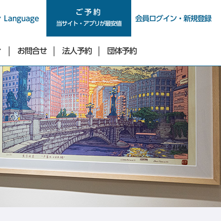
ご予約
ご予約
Language
会員ログイン・新規登録
当サイト・アプリが最安値
ィ
お問合せ
法人予約
団体予約
新宿・四谷・池袋エリア
東急ステイ新宿イーストサイド
東急ステイ新宿
（2026年9月29日リニューアル）
東急ステイ西新宿
東急ステイ四谷
東急ステイ池袋