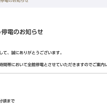
う停電のお知らせ
水道橋・日本橋・門前仲町エリア
東急ステイ水道橋
東急ステイ日本橋
う停電のお知らせ
東急ステイ門前仲町
して、誠にありがとうございます。
金沢・岐阜エリア
ホテル予約なら
『東急ステイ公式
時間帯において全館停電とさせていただきますのでご案内
東急ステイ飛騨高山 結の湯
QRチェックイン！STAY SKIP
簡単！予約・決済
東急ステイ金沢
0分頃まで