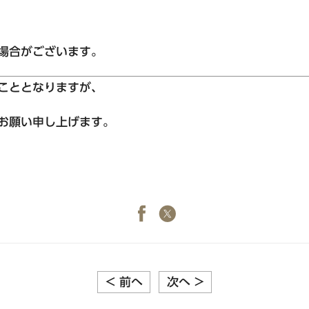
場合がございます。
九州・沖縄エリア
こととなりますが、
東急ステイ福岡天神
お願い申し上げます。
東急ステイ博多
東急ステイ沖縄那覇
<
前へ
次へ
>