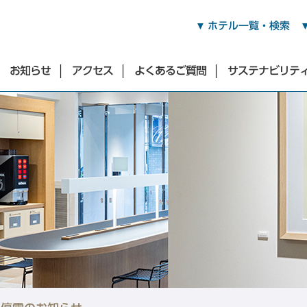
ホテル一覧・検索
お知らせ
アクセス
よくあるご質問
サステナビリテ
渋谷・青山・目黒・世田谷エリア
東急ステイ渋谷
東急ステイ渋谷 新南口
東急ステイ渋谷 恵比寿
（2026年3月17日オープン）
東急ステイ青山プレミア
東急ステイ目黒・祐天寺
東急ステイ用賀