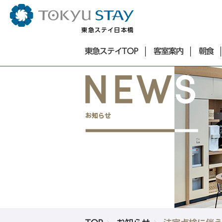
東急ステイ日本橋
東急ステイTOP
東急ステイTOP
客室案内
朝食
東京エリア
客室案内
朝食
お知らせ
銀座・築地・新橋エリア
アクセス
東急ステイ銀座
よくあるご質問
東急ステイ築地
サステナビリティ
東急ステイ新橋
お問合せ
法人予約
団体予約
ホテル一覧
Language