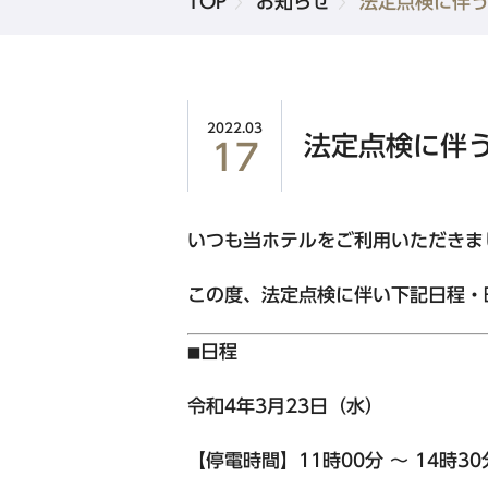
TOP
お知らせ
法定点検に伴
品川・五反田・蒲田エリア
東急ステイ高輪
東急ステイ五反田
2022.03
新規会員登録
法定点検に伴
17
東急ステイ蒲田
いつも当ホテルをご利用いただきま
北海道エリア
この度、法定点検に伴い下記日程・
東急ステイ函館朝市 灯の湯
日程
■
東急ステイ札幌
東急ステイ札幌大通
令和4年3月23日（水）
東急ステイ
【停電時間】11時00分 ～ 14時3