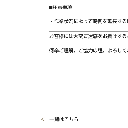
公式Facebook
注意事項
■
・作業状況によって時間を延長する
中四国エリア
お客様には大変ご迷惑をお掛けする
東急ステイメルキュール広島
何卒ご理解、ご協力の程、よろしく
【外部リンク】
（2026年5月オープン）
Hotel information
東急ステイメルキュール広島の
SMART CLUB予約はこちら
<
一覧はこちら