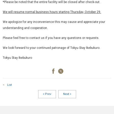
*Please be noted that the entire facility will be closed after check-out.
We will resume normal business hours starting Thursday, October 29.
We apologize for any inconvenience this may cause and appreciate your
understanding and cooperation.
Please feel free to contact us if you have any questions or requests.
We look forward to your continued patronage of Tokyu Stay Ikebukuro.
Tokyu Stay Ikebukuro
<
List
<
Prev
Next
>